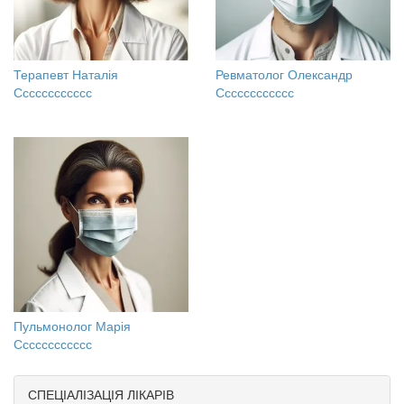
Терапевт Наталія
Ревматолог Олександр
Сссссссссссс
Сссссссссссс
Пульмонолог Марія
Сссссссссссс
СПЕЦІАЛІЗАЦІЯ ЛІКАРІВ