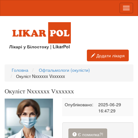
Лікарі у Білостоку | LikarPol
Додати лікаря
Головна
Офтальмологи (окулісти)
Окуліст Nxxxxxx Vxxxxxx
Окуліст Nxxxxxx Vxxxxxx
Опубліковано:
2025-06-29
16:47:29
Є помилка?!